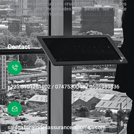
assurances jouent un rôle crucial dans la réduction des
risques et des incertitudes qui pèsent sur la vie
quotidienne des Africains.
Contact
Téléphone
+225 0101261002 / 0747530043 / 0506989836
Email
salonafricaindesassurances@gmail.com