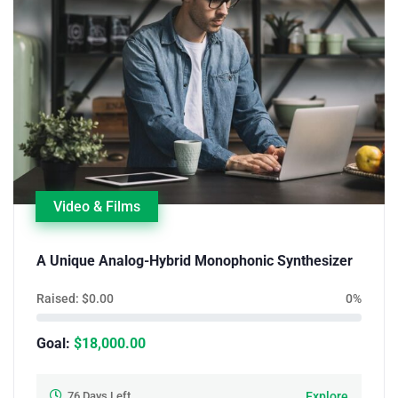
Video & Films
A Unique Analog-Hybrid Monophonic Synthesizer
Raised:
$
0.00
0%
Goal:
$
18,000.00
76
Days Left
Explore