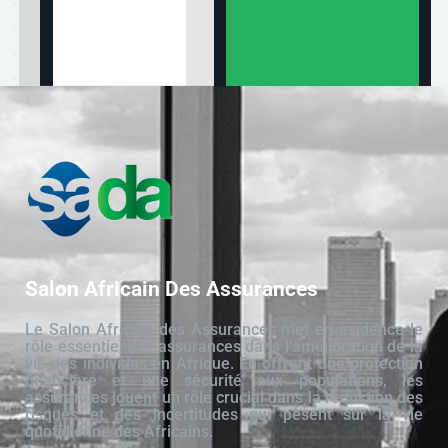
Salon Africain Des Assurances
Le Salon Africain des Assurances met en évidence le
rôle essentiel des assurances dans l’amélioration de la
vie des individus en Afrique. En offrant une protection
financière et une sécurité aux populations, les
assurances jouent un rôle crucial dans la réduction des
risques et des incertitudes qui pèsent sur la vie
quotidienne des Africains.