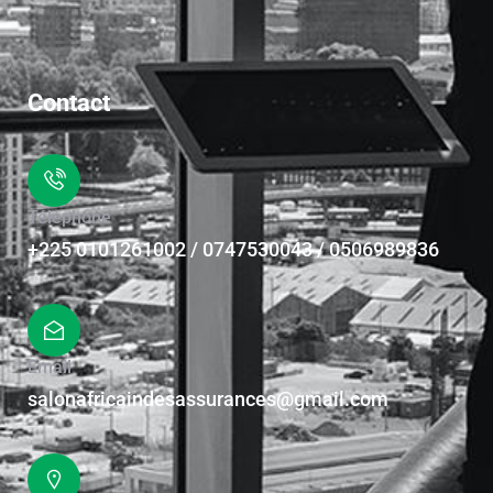
Contact
Téléphone
+225 0101261002 / 0747530043 / 0506989836
Email
salonafricaindesassurances@gmail.com