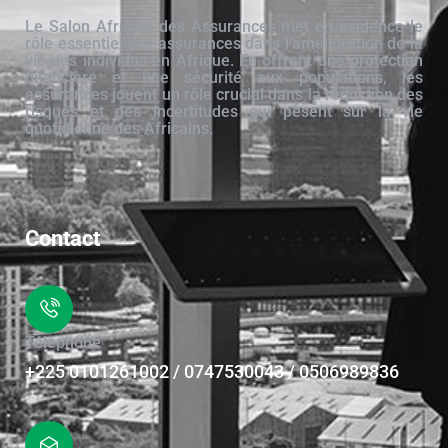
Le Salon Africain des Assurances met en évidence le
rôle essentiel des assurances dans l’amélioration de la
vie des individus en Afrique. En offrant une protection
financière et une sécurité aux populations, les
assurances jouent un rôle crucial dans la réduction des
risques et des incertitudes qui pèsent sur la vie
quotidienne des Africains.
Contact
Téléphone
+225 0101261002 / 0747530043 / 0506989836