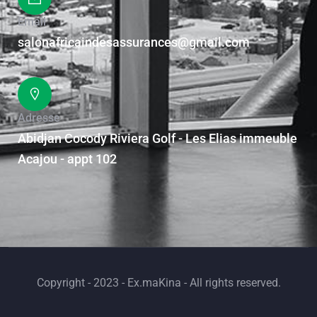
Email
salonafricaindesassurances@gmail.com
Adresse
Abidjan Cocody Riviera Golf - Les Elias immeuble
Acajou - appt 102
Copyright - 2023 - Ex.maKina - All rights reserved.