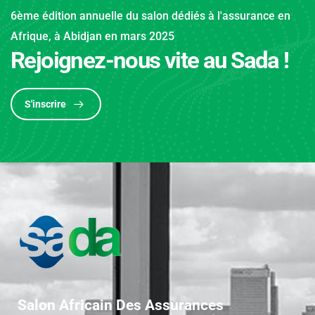
6ème édition annuelle du salon dédiés à l'assurance en
Afrique, à Abidjan en mars 2025
Rejoignez-nous vite au Sada !
S'inscrire
Salon Africain Des Assurances